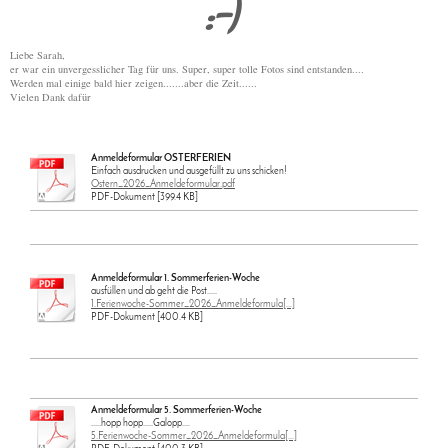
:-)
Liebe Sarah,
er war ein unvergesslicher Tag für uns. Super, super tolle Fotos sind entstanden....
Werden mal einige bald hier zeigen.......aber die Zeit......
Vielen Dank dafür
Anmeldeformular OSTERFERIEN
Einfach ausdrucken und ausgefüllt zu uns schicken!
Ostern_2026_Anmeldeformular.pdf
PDF-Dokument [399.4 KB]
Anmeldeformular 1. Sommerferien-Woche
ausfüllen und ab geht die Post.....
1.Ferienwoche-Sommer_2026_Anmeldeformula[...]
PDF-Dokument [400.4 KB]
Anmeldeformular 5. Sommerferien-Woche
.....hopp hopp.....Galopp....
5.Ferienwoche-Sommer_2026_Anmeldeformula[...]