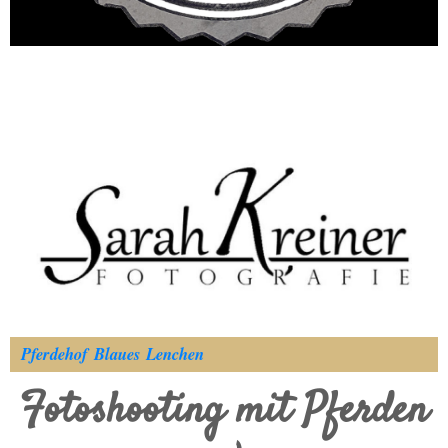
Pferdehof Blaues Lenchen
Fotoshooting mit Pferden